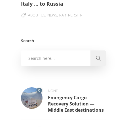
Italy … to Russia
,
,
ABOUT US
NEWS
PARTNERSHIP
Search
0
NONE
Emergency Cargo
Recovery Solution —
Middle East destinations