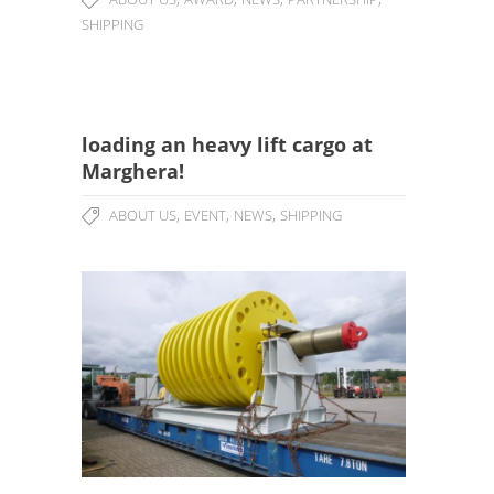
SHIPPING
loading an heavy lift cargo at
Marghera!
,
,
,
ABOUT US
EVENT
NEWS
SHIPPING