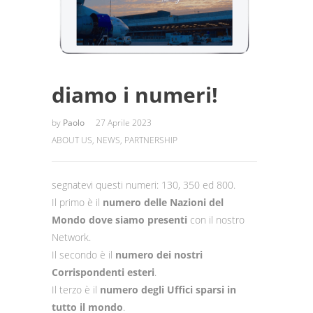
diamo i numeri!
by
Paolo
27 Aprile 2023
ABOUT US
,
NEWS
,
PARTNERSHIP
segnatevi questi numeri: 130, 350 ed 800.
Il primo è il
numero delle Nazioni del
Mondo dove siamo presenti
con il nostro
Network.
Il secondo è il
numero dei nostri
Corrispondenti esteri
.
Il terzo è il
numero degli Uffici sparsi in
tutto il mondo
.