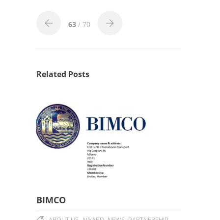
63
/ 70
Related Posts
BIMCO
,
,
,
,
ABOUT US
AWARD
NEWS
PARTNERSHIP