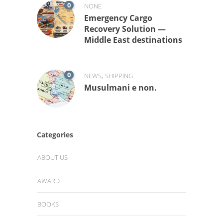
0
NONE
Emergency Cargo
Recovery Solution —
Middle East destinations
0
,
NEWS
SHIPPING
Musulmani e non.
Categories
ABOUT US
AWARD
BOOKS