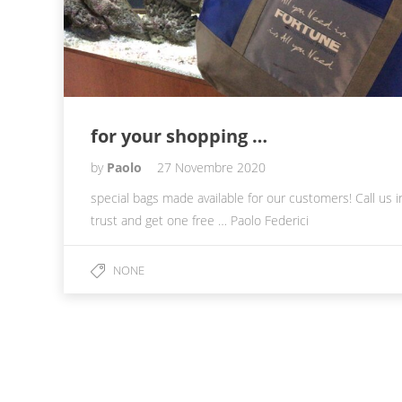
for your shopping …
by
Paolo
27 Novembre 2020
special bags made available for our customers! Call us i
trust and get one free … Paolo Federici
NONE