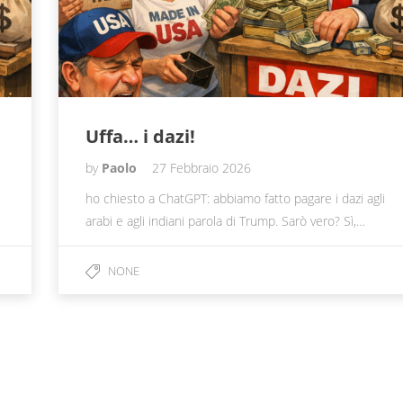
Uffa… i dazi!
by
Paolo
27 Febbraio 2026
ho chiesto a ChatGPT: abbiamo fatto pagare i dazi agli
arabi e agli indiani parola di Trump. Sarò vero? Sì,…
NONE