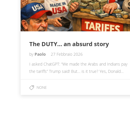
The DUTY… an absurd story
by
Paolo
27 Febbraio 2026
I asked ChatGPT: “We made the Arabs and Indians pay
the tariffs” Trump said! But… is it true? Yes, Donald…
NONE