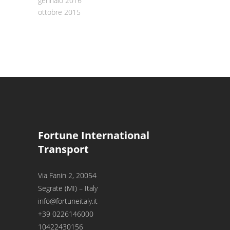
gennaio 2016
ottobre 2015
Fortune International
Transport
Via Fanin 2, 20054
Segrate (MI) – Italy
info@fortuneitaly.it
+39 0226146000
10422430156