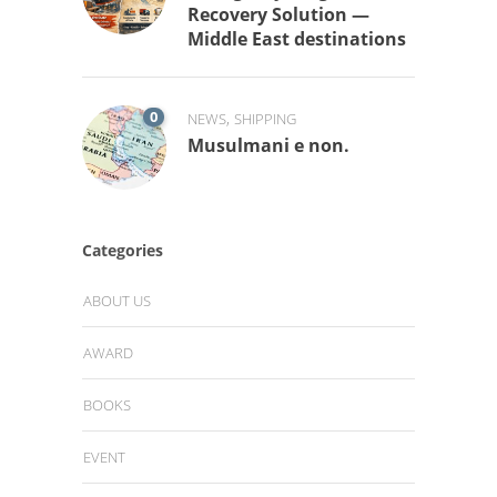
Recovery Solution —
Middle East destinations
0
,
NEWS
SHIPPING
Musulmani e non.
Categories
ABOUT US
AWARD
BOOKS
EVENT