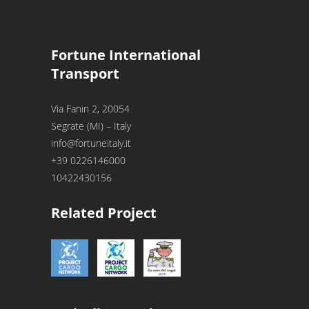
Fortune International
Transport
Via Fanin 2, 20054
Segrate (MI) – Italy
info@fortuneitaly.it
+39 0226146000
10422430156
Related Project