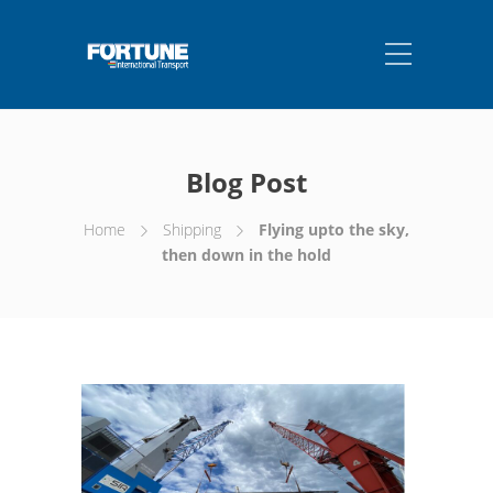
Blog Post
Home
Shipping
Flying upto the sky,
then down in the hold