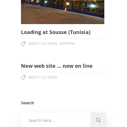
Loading at Sousse (Tunisia)
,
,
ABOUT US
NEWS
SHIPPING
New web site … now on line
,
ABOUT US
NEWS
Search