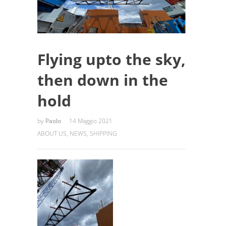
Flying upto the sky,
then down in the
hold
by
Paolo
14 Maggio 2021
ABOUT US
,
NEWS
,
SHIPPING