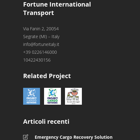
Fortune International
Transport
Via Fanin 2, 20054
Segrate (MI) – Italy
info@fortuneitaly.it
+39 0226146000
10422430156
Related Project
Articoli recenti
Emergency Cargo Recovery Solution