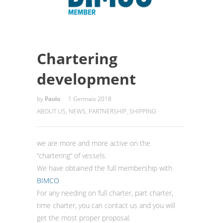
Chartering
development
by
Paolo
1 Gennaio 2018
ABOUT US
,
NEWS
,
PARTNERSHIP
,
SHIPPING
we are more and more active on the
“chartering” of vessels.
We have obtained the full membership with
BIMCO
For any needing on full charter, part charter,
time charter, you can contact us and you will
get the most proper proposal.