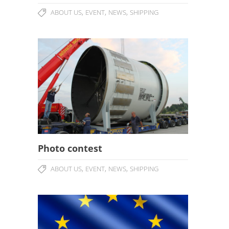
,
,
,
ABOUT US
EVENT
NEWS
SHIPPING
Photo contest
,
,
,
ABOUT US
EVENT
NEWS
SHIPPING