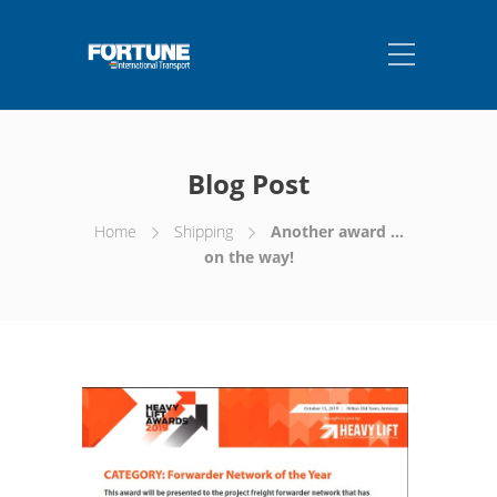
Blog Post
Home
Shipping
Another award …
on the way!