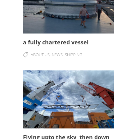
a fully chartered vessel
,
,
ABOUT US
NEWS
SHIPPING
Flying upto the sky, then down