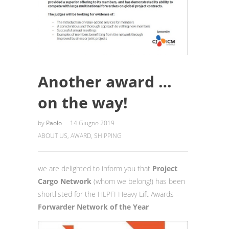
Another award …
on the way!
by
Paolo
14 Giugno 2019
ABOUT US
,
AWARD
,
SHIPPING
we are delighted to inform you that
Project
Cargo Network
(whom we belong!) has been
shortlisted for the HLPFI Heavy Lift Awards –
Forwarder Network of the Year