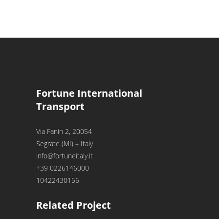
Fortune International
Transport
Via Fanin 2, 20054
Segrate (MI) – Italy
info@fortuneitaly.it
+39 0226146000
10422430156
Related Project